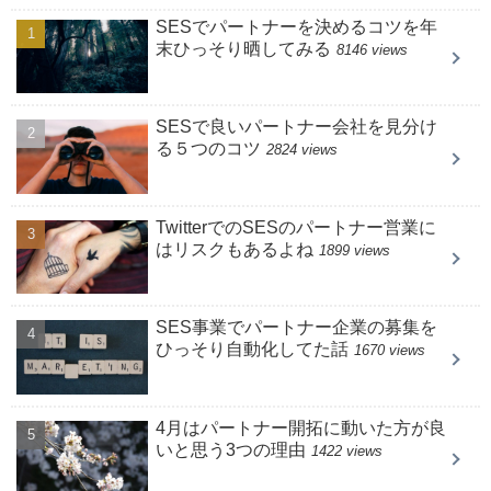
SESでパートナーを決めるコツを年
末ひっそり晒してみる
8146 views
SESで良いパートナー会社を見分け
る５つのコツ
2824 views
TwitterでのSESのパートナー営業に
はリスクもあるよね
1899 views
SES事業でパートナー企業の募集を
ひっそり自動化してた話
1670 views
4月はパートナー開拓に動いた方が良
いと思う3つの理由
1422 views