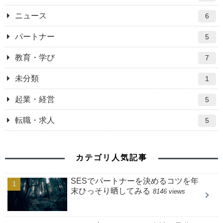
ニュース
6
パートナー
5
教育・学び
7
未分類
1
起業・経営
5
転職・求人
5
カテゴリ人気記事
SESでパートナーを決めるコツを年
末ひっそり晒してみる
8146 views