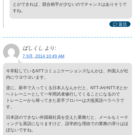
とができれば、競合相手が少ないのでチャンスはありそうで
すね。
返信
ばしくし
より:
7 9月, 2014 10:49 AM
今常駐しているNTTコミュニケーションズなんかは、外国人が社
内にウヨウヨいます。
逆に、新卒で入ってくる日本人なんかだと、NTT-AやNTT-Eとか
へトレーニーとして一年間武者修行してくることになるので
トレーニーから帰ってきた若手プロパーは大抵英語ペラペラで
す。
日本語のできない外国籍社員を交えた業務だと、メールもミーテ
ィングも英語になりますけど、語学的な理由での業務の滞りはほ
ぼないですね。